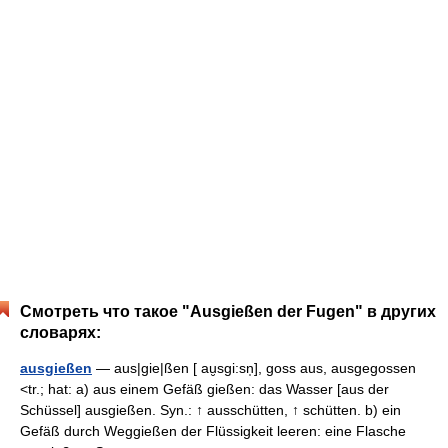
Смотреть что такое "Ausgießen der Fugen" в других
словарях:
ausgießen
— aus|gie|ßen [ au̮sgi:sn̩], goss aus, ausgegossen
<tr.; hat: a) aus einem Gefäß gießen: das Wasser [aus der
Schüssel] ausgießen. Syn.: ↑ ausschütten, ↑ schütten. b) ein
Gefäß durch Weggießen der Flüssigkeit leeren: eine Flasche