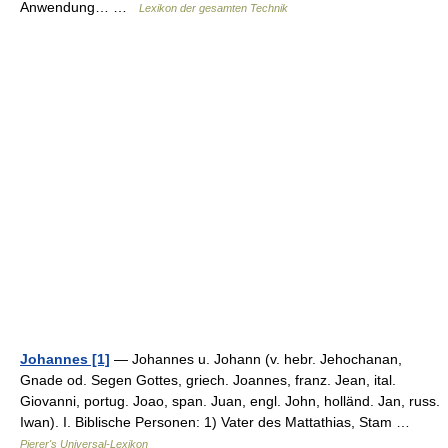
Anwendung… …
Lexikon der gesamten Technik
Johannes [1]
— Johannes u. Johann (v. hebr. Jehochanan,
Gnade od. Segen Gottes, griech. Joannes, franz. Jean, ital.
Giovanni, portug. Joao, span. Juan, engl. John, holländ. Jan, russ.
Iwan). I. Biblische Personen: 1) Vater des Mattathias, Stam …
Pierer's Universal-Lexikon