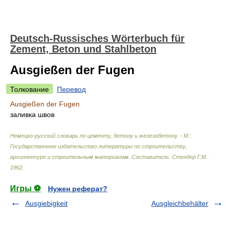
Deutsch-Russisches Wörterbuch für
Zement, Beton und Stahlbeton
Ausgießen der Fugen
Толкование
Перевод
Ausgießen der Fugen
заливка швов
Немецко-русский словарь по цементу, бетону и железобетону. - М.:
Государственное издательство литературы по строительству,
архитектуре и строительным материалам
.
Составитель: Стендер Г.М.
.
1962
.
Игры ⚽
Нужен реферат?
Ausgiebigkeit
Ausgleichbehälter