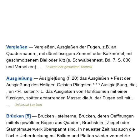
Vergießen
— Vergießen, Ausgießen der Fugen, z.B. an
Quadermauern, mit dünnflüssigem Zement oder Kalkmörtel, mit
geschmolzenem Blei oder Kitt (s. Schwalbennest, Bd. 7, S. 836
und Versetzen) …
Lexikon der gesamten Technik
Ausgießung
— Aus|gie|ßung 〈f. 20〉 das Ausgießen ● Fest der
Ausgießung des Heiligen Geistes Pfingsten * * * Aus|gie|ßung, die;
, en <Pl. selten>: 1. das Ausgießen von Hohlräumen mit einer
flüssigen, später erstarrenden Masse: die A. der Fugen soll mit…
…
Universal-Lexikon
Brücken [5]
— Brücken , steinerne, Brücken, deren Oeffnungen
mittels gewölbter Bogen aus Quader , Bruchstein , Ziegel oder
Stampfmauerwerk überspannt sind. In neuester Zeit hat auch die
flache Ueberdeckung mit Balken und Platten wieder vermehrte