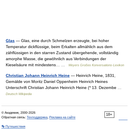
Glas
— Glas, eine durch Schmelzen erzeugte, bei hoher
Temperatur dickflüssige, beim Erkalten allmählich aus dem
zähflüssigen in den starren Zustand übergehende, vollständig
amorphe Masse, die gewöhnlich aus Verbindungen der
Kieselsäure mit mindestens… …
Meyers Großes Konversations-Lexikon
Christian Johann Heinrich Heine
— Heinrich Heine, 1831,
Gemälde von Moritz Daniel Oppenheim Heinrich Heines
Unterschrift Christian Johann Heinrich Heine (* 13. Dezembe …
Deutsch Wikipedia
© Академик, 2000-2026
18+
Обратная связь:
Техподдержка
,
Реклама на сайте
👣 Путешествия